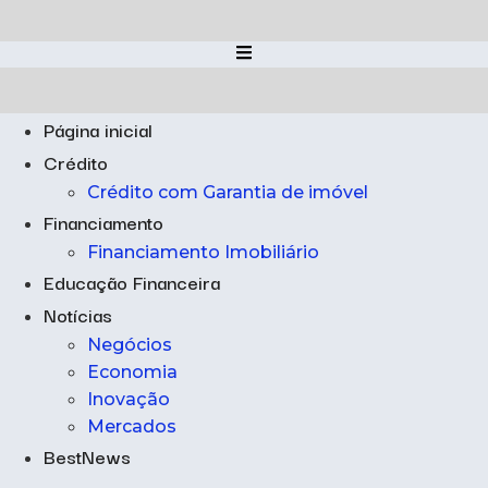
Ir
para
o
conteúdo
Página inicial
Crédito
Crédito com Garantia de imóvel
Financiamento
Financiamento Imobiliário
Educação Financeira
Notícias
Negócios
Economia
Inovação
Mercados
BestNews