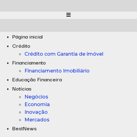
Ir
para
o
conteúdo
Página inicial
Crédito
Crédito com Garantia de imóvel
Financiamento
Financiamento Imobiliário
Educação Financeira
Notícias
Negócios
Economia
Inovação
Mercados
BestNews