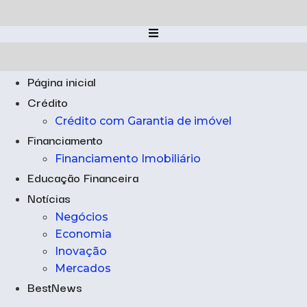
Ir
para
o
conteúdo
Página inicial
Crédito
Crédito com Garantia de imóvel
Financiamento
Financiamento Imobiliário
Educação Financeira
Notícias
Negócios
Economia
Inovação
Mercados
BestNews