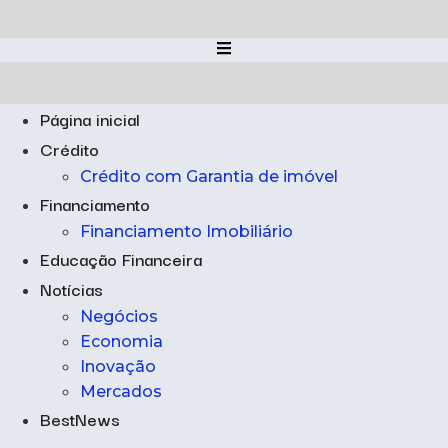
Ir
para
o
conteúdo
Página inicial
Crédito
Crédito com Garantia de imóvel
Financiamento
Financiamento Imobiliário
Educação Financeira
Notícias
Negócios
Economia
Inovação
Mercados
BestNews