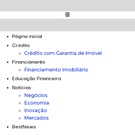
Ir
para
o
conteúdo
Página inicial
Crédito
Crédito com Garantia de imóvel
Financiamento
Financiamento Imobiliário
Educação Financeira
Notícias
Negócios
Economia
Inovação
Mercados
BestNews