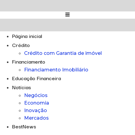
Ir
para
o
conteúdo
Página inicial
Crédito
Crédito com Garantia de imóvel
Financiamento
Financiamento Imobiliário
Educação Financeira
Notícias
Negócios
Economia
Inovação
Mercados
BestNews