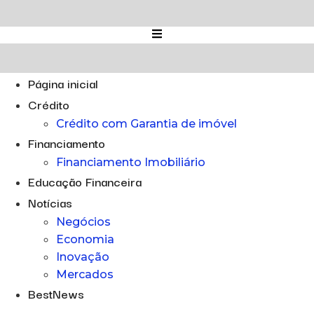
Ir
para
o
conteúdo
Página inicial
Crédito
Crédito com Garantia de imóvel
Financiamento
Financiamento Imobiliário
Educação Financeira
Notícias
Negócios
Economia
Inovação
Mercados
BestNews