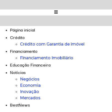
Ir
para
o
conteúdo
Página inicial
Crédito
Crédito com Garantia de imóvel
Financiamento
Financiamento Imobiliário
Educação Financeira
Notícias
Negócios
Economia
Inovação
Mercados
BestNews