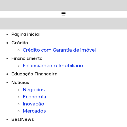
Ir
para
o
conteúdo
Página inicial
Crédito
Crédito com Garantia de imóvel
Financiamento
Financiamento Imobiliário
Educação Financeira
Notícias
Negócios
Economia
Inovação
Mercados
BestNews