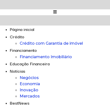
Ir
para
o
conteúdo
Página inicial
Crédito
Crédito com Garantia de imóvel
Financiamento
Financiamento Imobiliário
Educação Financeira
Notícias
Negócios
Economia
Inovação
Mercados
BestNews