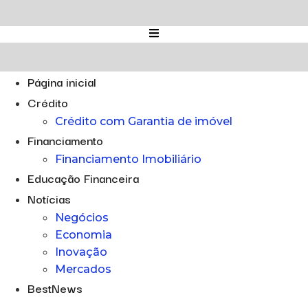
Ir
para
o
conteúdo
Página inicial
Crédito
Crédito com Garantia de imóvel
Financiamento
Financiamento Imobiliário
Educação Financeira
Notícias
Negócios
Economia
Inovação
Mercados
BestNews