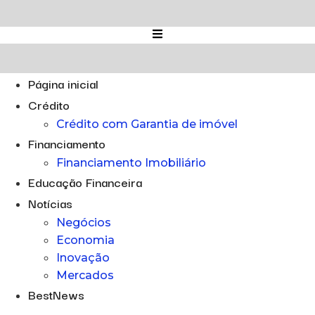
Ir
para
o
conteúdo
Página inicial
Crédito
Crédito com Garantia de imóvel
Financiamento
Financiamento Imobiliário
Educação Financeira
Notícias
Negócios
Economia
Inovação
Mercados
BestNews