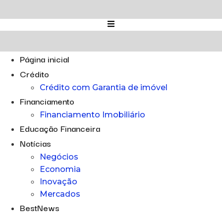
Ir
para
o
conteúdo
Página inicial
Crédito
Crédito com Garantia de imóvel
Financiamento
Financiamento Imobiliário
Educação Financeira
Notícias
Negócios
Economia
Inovação
Mercados
BestNews