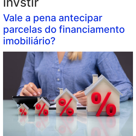
invstir
Vale a pena antecipar
parcelas do financiamento
imobiliário?