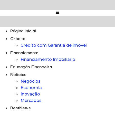
Ir
para
o
conteúdo
Página inicial
Crédito
Crédito com Garantia de imóvel
Financiamento
Financiamento Imobiliário
Educação Financeira
Notícias
Negócios
Economia
Inovação
Mercados
BestNews