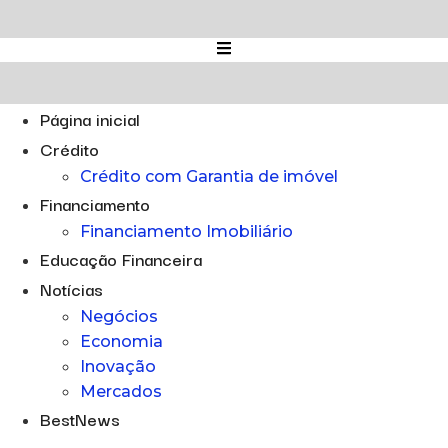
Ir
para
o
conteúdo
Página inicial
Crédito
Crédito com Garantia de imóvel
Financiamento
Financiamento Imobiliário
Educação Financeira
Notícias
Negócios
Economia
Inovação
Mercados
BestNews