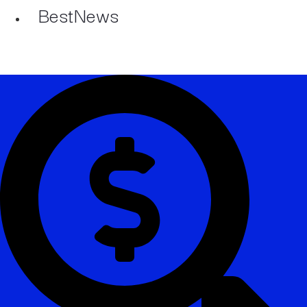
BestNews