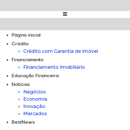
Ir
para
o
conteúdo
Página inicial
Crédito
Crédito com Garantia de imóvel
Financiamento
Financiamento Imobiliário
Educação Financeira
Notícias
Negócios
Economia
Inovação
Mercados
BestNews