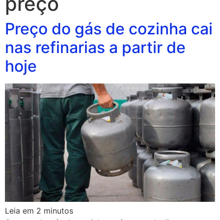
preço
Preço do gás de cozinha cai
nas refinarias a partir de
hoje
Leia em
2
minutos