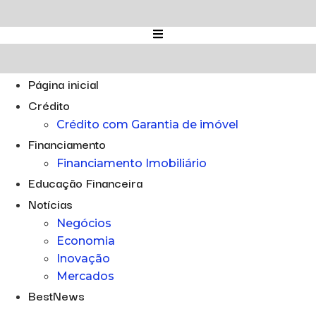
Ir
para
o
conteúdo
Página inicial
Crédito
Crédito com Garantia de imóvel
Financiamento
Financiamento Imobiliário
Educação Financeira
Notícias
Negócios
Economia
Inovação
Mercados
BestNews