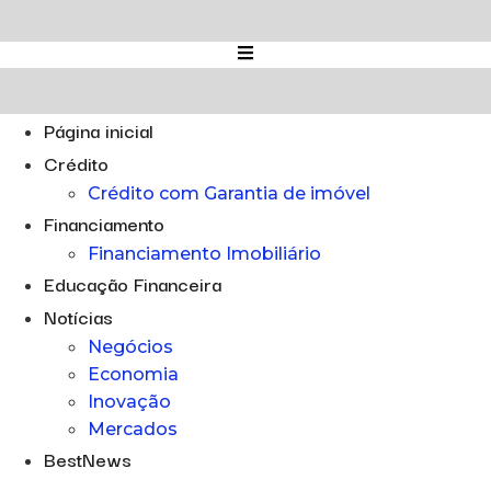
Ir
para
o
conteúdo
Página inicial
Crédito
Crédito com Garantia de imóvel
Financiamento
Financiamento Imobiliário
Educação Financeira
Notícias
Negócios
Economia
Inovação
Mercados
BestNews