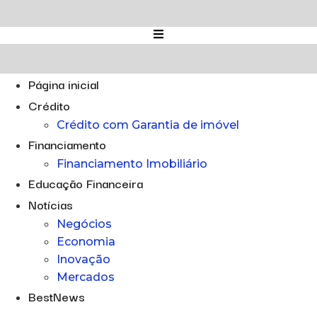
Ir
para
o
conteúdo
Página inicial
Crédito
Crédito com Garantia de imóvel
Financiamento
Financiamento Imobiliário
Educação Financeira
Notícias
Negócios
Economia
Inovação
Mercados
BestNews