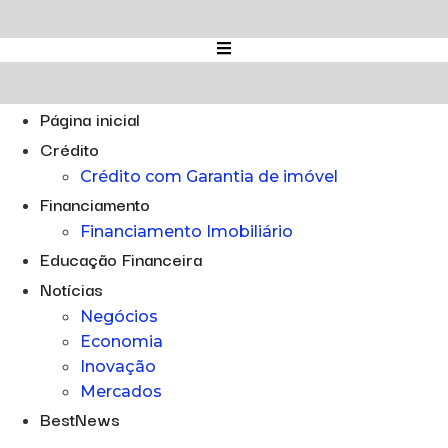
Ir
para
o
conteúdo
Página inicial
Crédito
Crédito com Garantia de imóvel
Financiamento
Financiamento Imobiliário
Educação Financeira
Notícias
Negócios
Economia
Inovação
Mercados
BestNews