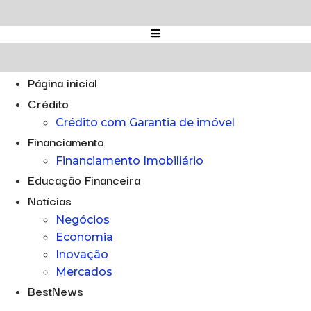
Ir
para
o
conteúdo
Página inicial
Crédito
Crédito com Garantia de imóvel
Financiamento
Financiamento Imobiliário
Educação Financeira
Notícias
Negócios
Economia
Inovação
Mercados
BestNews