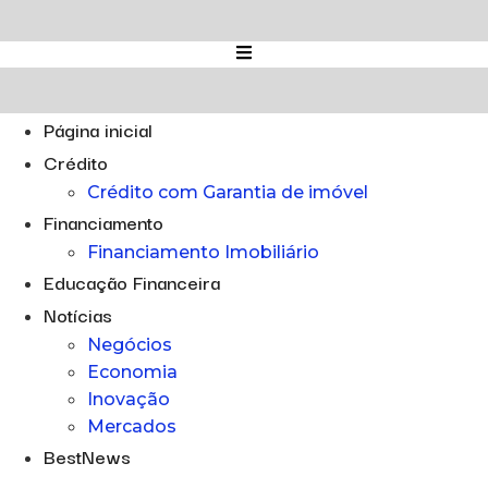
Ir
para
o
conteúdo
Página inicial
Crédito
Crédito com Garantia de imóvel
Financiamento
Financiamento Imobiliário
Educação Financeira
Notícias
Negócios
Economia
Inovação
Mercados
BestNews