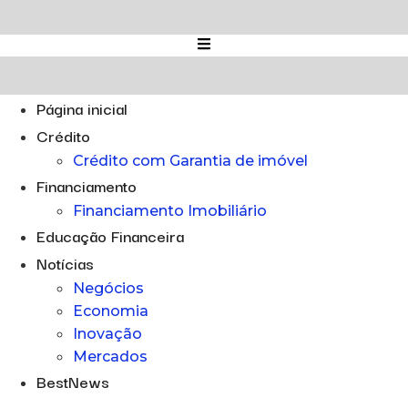
Ir
para
o
conteúdo
Página inicial
Crédito
Crédito com Garantia de imóvel
Financiamento
Financiamento Imobiliário
Educação Financeira
Notícias
Negócios
Economia
Inovação
Mercados
BestNews