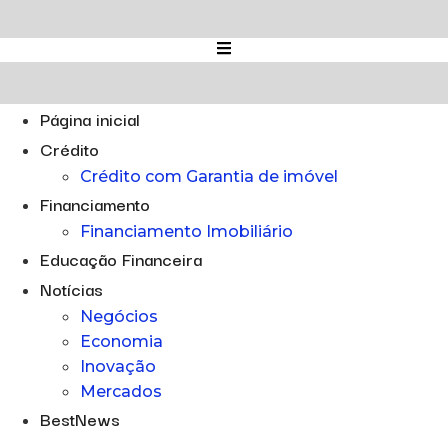
Ir
para
o
conteúdo
Página inicial
Crédito
Crédito com Garantia de imóvel
Financiamento
Financiamento Imobiliário
Educação Financeira
Notícias
Negócios
Economia
Inovação
Mercados
BestNews