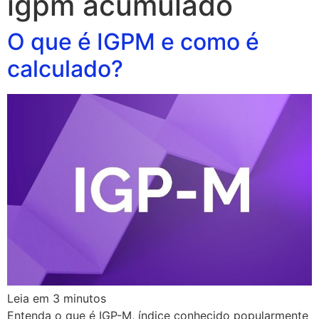
igpm acumulado
O que é IGPM e como é
calculado?
Leia em
3
minutos
Entenda o que é IGP-M, índice conhecido popularmente