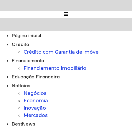
Ir
para
o
conteúdo
Página inicial
Crédito
Crédito com Garantia de imóvel
Financiamento
Financiamento Imobiliário
Educação Financeira
Notícias
Negócios
Economia
Inovação
Mercados
BestNews