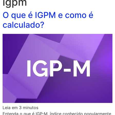
igpm
O que é IGPM e como é
calculado?
Leia em
3
minutos
Entenda o que é IGP-M, índice conhecido popularmente