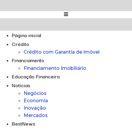
Ir
para
o
conteúdo
Página inicial
Crédito
Crédito com Garantia de imóvel
Financiamento
Financiamento Imobiliário
Educação Financeira
Notícias
Negócios
Economia
Inovação
Mercados
BestNews