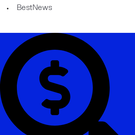
BestNews