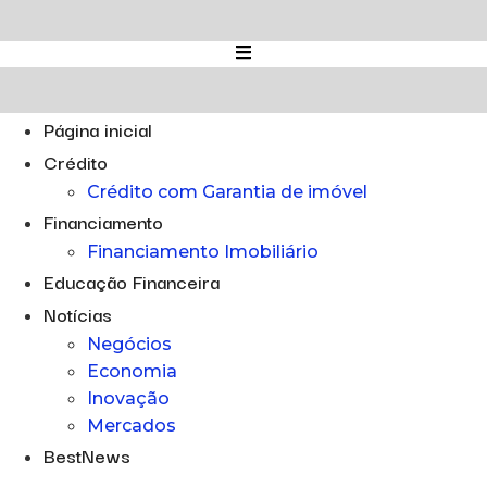
Ir
para
o
conteúdo
Página inicial
Crédito
Crédito com Garantia de imóvel
Financiamento
Financiamento Imobiliário
Educação Financeira
Notícias
Negócios
Economia
Inovação
Mercados
BestNews