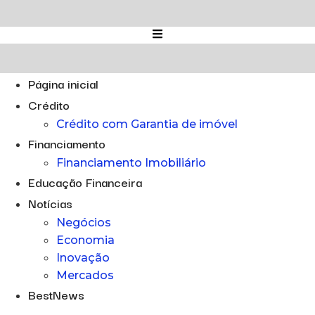
Ir
para
o
conteúdo
Página inicial
Crédito
Crédito com Garantia de imóvel
Financiamento
Financiamento Imobiliário
Educação Financeira
Notícias
Negócios
Economia
Inovação
Mercados
BestNews