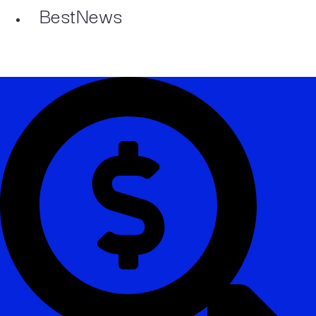
BestNews