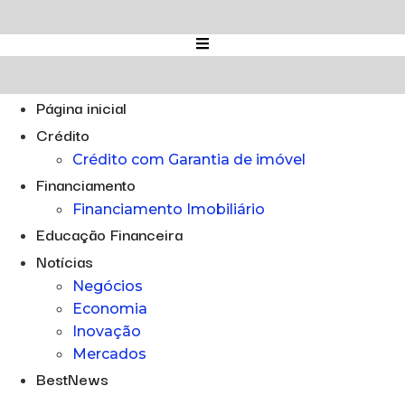
Ir
para
o
conteúdo
Página inicial
Crédito
Crédito com Garantia de imóvel
Financiamento
Financiamento Imobiliário
Educação Financeira
Notícias
Negócios
Economia
Inovação
Mercados
BestNews