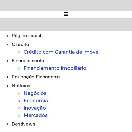
Ir
para
o
conteúdo
Página inicial
Crédito
Crédito com Garantia de imóvel
Financiamento
Financiamento Imobiliário
Educação Financeira
Notícias
Negócios
Economia
Inovação
Mercados
BestNews