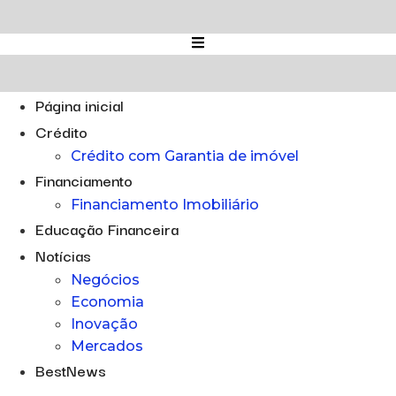
Ir
para
o
conteúdo
Página inicial
Crédito
Crédito com Garantia de imóvel
Financiamento
Financiamento Imobiliário
Educação Financeira
Notícias
Negócios
Economia
Inovação
Mercados
BestNews