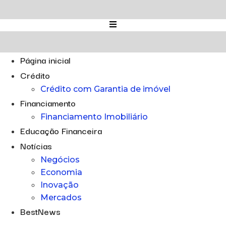
Ir
para
o
conteúdo
Página inicial
Crédito
Crédito com Garantia de imóvel
Financiamento
Financiamento Imobiliário
Educação Financeira
Notícias
Negócios
Economia
Inovação
Mercados
BestNews