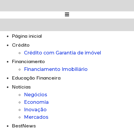
Ir
para
o
conteúdo
Página inicial
Crédito
Crédito com Garantia de imóvel
Financiamento
Financiamento Imobiliário
Educação Financeira
Notícias
Negócios
Economia
Inovação
Mercados
BestNews