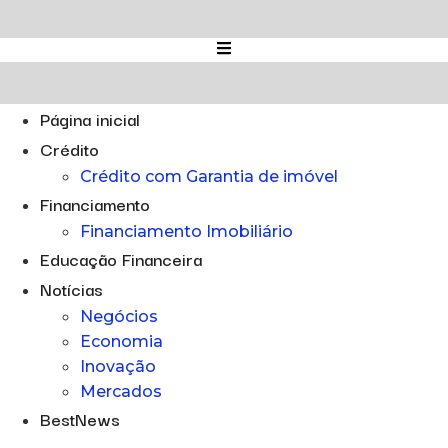
Ir
para
o
conteúdo
Página inicial
Crédito
Crédito com Garantia de imóvel
Financiamento
Financiamento Imobiliário
Educação Financeira
Notícias
Negócios
Economia
Inovação
Mercados
BestNews