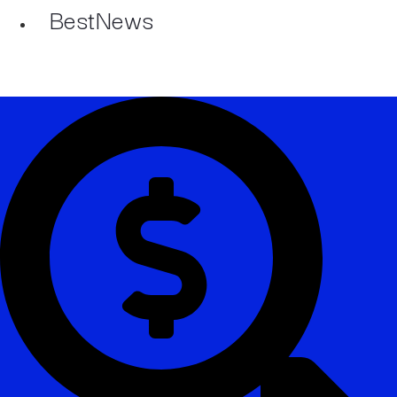
BestNews