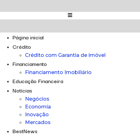
Ir
para
o
conteúdo
Página inicial
Crédito
Crédito com Garantia de imóvel
Financiamento
Financiamento Imobiliário
Educação Financeira
Notícias
Negócios
Economia
Inovação
Mercados
BestNews