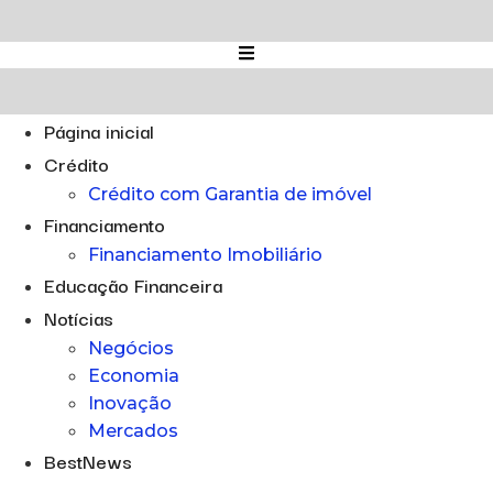
Ir
para
o
conteúdo
Página inicial
Crédito
Crédito com Garantia de imóvel
Financiamento
Financiamento Imobiliário
Educação Financeira
Notícias
Negócios
Economia
Inovação
Mercados
BestNews