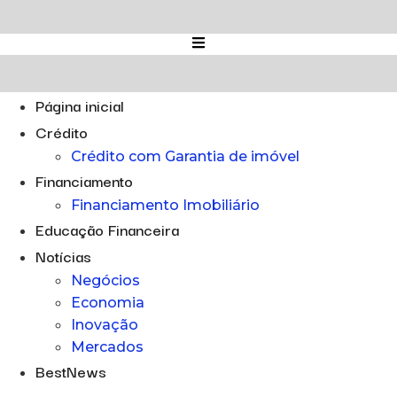
Ir
para
o
conteúdo
Página inicial
Crédito
Crédito com Garantia de imóvel
Financiamento
Financiamento Imobiliário
Educação Financeira
Notícias
Negócios
Economia
Inovação
Mercados
BestNews