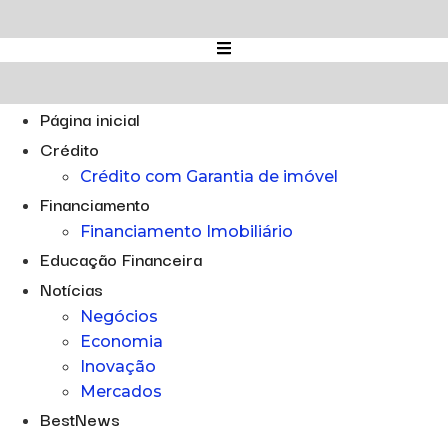
Ir
para
o
conteúdo
Página inicial
Crédito
Crédito com Garantia de imóvel
Financiamento
Financiamento Imobiliário
Educação Financeira
Notícias
Negócios
Economia
Inovação
Mercados
BestNews