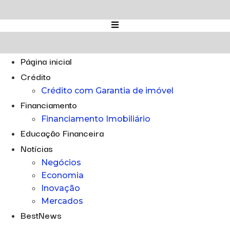
Ir
para
o
conteúdo
Página inicial
Crédito
Crédito com Garantia de imóvel
Financiamento
Financiamento Imobiliário
Educação Financeira
Notícias
Negócios
Economia
Inovação
Mercados
BestNews