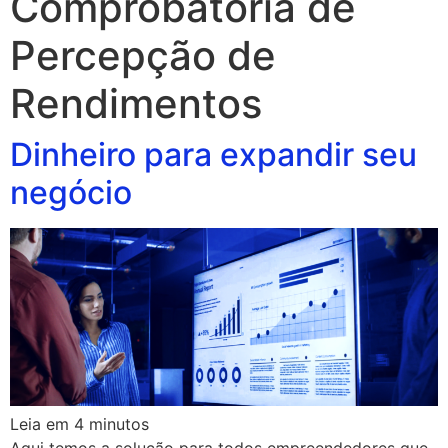
Comprobatória de
Percepção de
Rendimentos
Dinheiro para expandir seu
negócio
Leia em
4
minutos