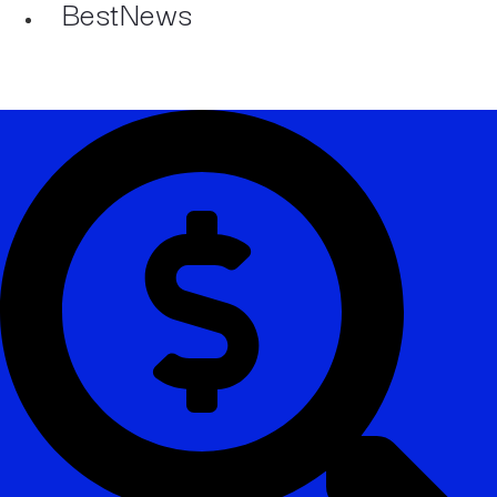
BestNews