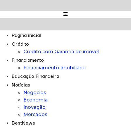
Ir
para
o
conteúdo
Página inicial
Crédito
Crédito com Garantia de imóvel
Financiamento
Financiamento Imobiliário
Educação Financeira
Notícias
Negócios
Economia
Inovação
Mercados
BestNews