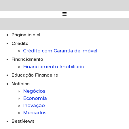
Ir
para
o
conteúdo
Página inicial
Crédito
Crédito com Garantia de imóvel
Financiamento
Financiamento Imobiliário
Educação Financeira
Notícias
Negócios
Economia
Inovação
Mercados
BestNews