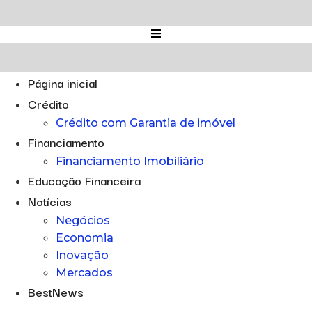
Ir
para
o
conteúdo
Página inicial
Crédito
Crédito com Garantia de imóvel
Financiamento
Financiamento Imobiliário
Educação Financeira
Notícias
Negócios
Economia
Inovação
Mercados
BestNews