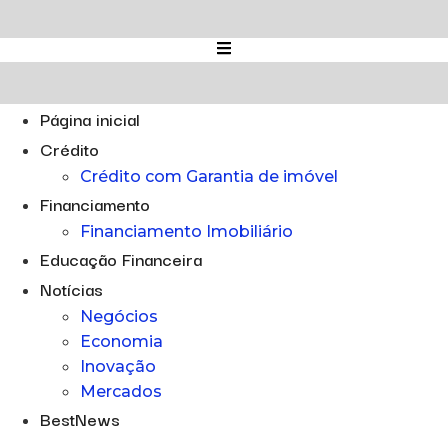
Ir
para
o
conteúdo
Página inicial
Crédito
Crédito com Garantia de imóvel
Financiamento
Financiamento Imobiliário
Educação Financeira
Notícias
Negócios
Economia
Inovação
Mercados
BestNews