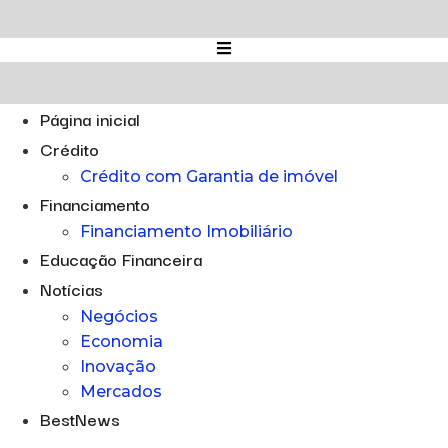
Ir
para
o
conteúdo
Página inicial
Crédito
Crédito com Garantia de imóvel
Financiamento
Financiamento Imobiliário
Educação Financeira
Notícias
Negócios
Economia
Inovação
Mercados
BestNews