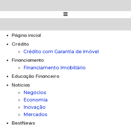
Ir
para
o
conteúdo
Página inicial
Crédito
Crédito com Garantia de imóvel
Financiamento
Financiamento Imobiliário
Educação Financeira
Notícias
Negócios
Economia
Inovação
Mercados
BestNews