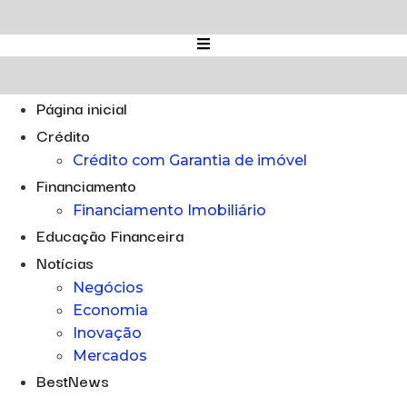
Ir
para
o
conteúdo
Página inicial
Crédito
Crédito com Garantia de imóvel
Financiamento
Financiamento Imobiliário
Educação Financeira
Notícias
Negócios
Economia
Inovação
Mercados
BestNews