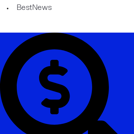
BestNews