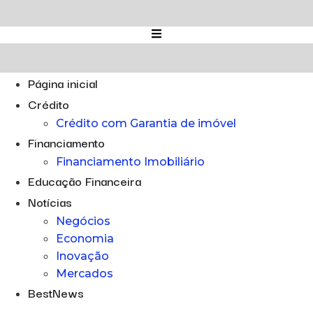
Ir
para
o
conteúdo
Página inicial
Crédito
Crédito com Garantia de imóvel
Financiamento
Financiamento Imobiliário
Educação Financeira
Notícias
Negócios
Economia
Inovação
Mercados
BestNews