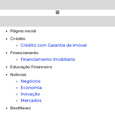
Ir
para
o
conteúdo
Página inicial
Crédito
Crédito com Garantia de imóvel
Financiamento
Financiamento Imobiliário
Educação Financeira
Notícias
Negócios
Economia
Inovação
Mercados
BestNews