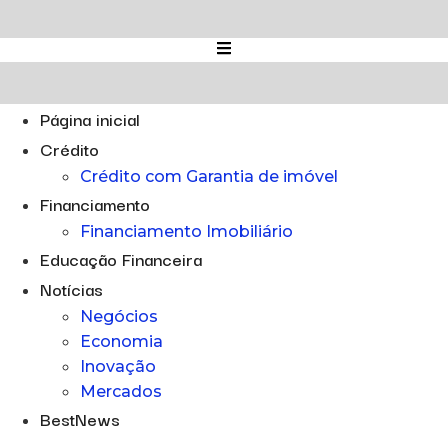
Ir
para
o
conteúdo
Página inicial
Crédito
Crédito com Garantia de imóvel
Financiamento
Financiamento Imobiliário
Educação Financeira
Notícias
Negócios
Economia
Inovação
Mercados
BestNews